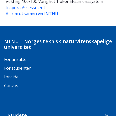
Vekting
100/100
Varighet
1 uker
Eksamenssystem
Inspera Assessment
Alt om eksamen ved NTNU
NTNU – Norges teknisk-naturvitenskapelige
universitet
For ansatte
For studenter
Innsida
Canvas
Studere