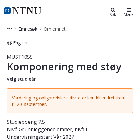
Studier
NTNU Hjemmeside
Søk
Meny
Emnesøk
Om emnet
English
Emne - Komponering med støy - M
MUST1055
Komponering med støy
Velg studieår
Vurdering og obligatoriske aktiviteter kan bli endret frem
til 20. september.
Studiepoeng
7,5
Nivå
Grunnleggende emner, nivå I
Undervisningsstart
Vår 2027