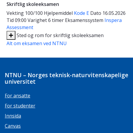
Skriftlig skoleeksamen
Vekting
100/100
Hjelpemiddel
Kode E
Dato
16.05.2026
Tid
09:00
Varighet
6 timer
Eksamenssystem
Inspera
Assessment
Sted og rom for skriftlig skoleeksamen
Alt om eksamen ved NTNU
NTNU – Norges teknisk-naturvitenskapelige
universitet
For ansatte
For studenter
Innsida
Canvas