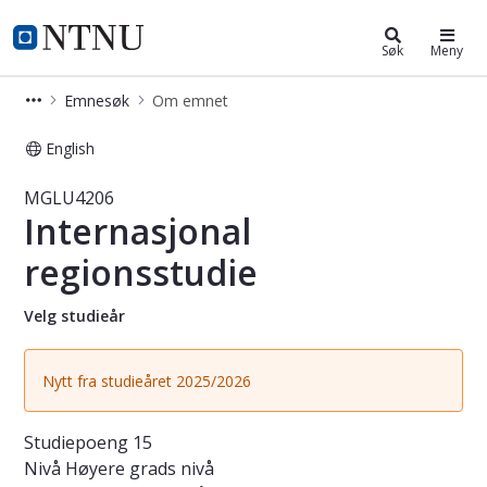
Studier
NTNU Hjemmeside
Søk
Meny
Emnesøk
Om emnet
English
Emne - Internasjonal regionsstudie
MGLU4206
Internasjonal
regionsstudie
Velg studieår
Nytt fra studieåret 2025/2026
Studiepoeng
15
Nivå
Høyere grads nivå