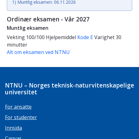
1) Muntlig eksamen: 06.11.2026
Ordinær eksamen - Vår 2027
Muntlig eksamen
Vekting
100/100
Hjelpemiddel
Kode E
Varighet
30
minutter
Alt om eksamen ved NTNU
NTNU – Norges teknisk-naturvitenskapelige
universitet
For ansatte
For studenter
Innsida
Canvas