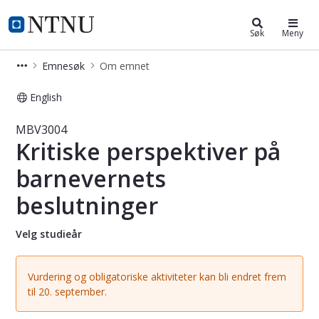
Studier
NTNU Hjemmeside
Søk
Meny
Emnesøk
Om emnet
English
Emne - Kritiske perspektiver på bar
MBV3004
Kritiske perspektiver på
barnevernets
beslutninger
Velg studieår
Vurdering og obligatoriske aktiviteter kan bli endret frem
til 20. september.