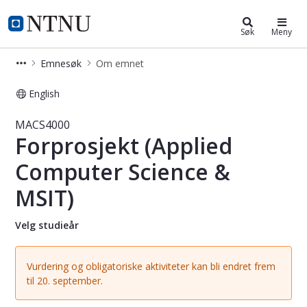
Studier
NTNU Hjemmeside
Søk
Meny
Emnesøk
Om emnet
English
Emne - Forprosjekt (Applied Comput
MACS4000
Forprosjekt (Applied
Computer Science &
MSIT)
Velg studieår
Vurdering og obligatoriske aktiviteter kan bli endret frem
til 20. september.