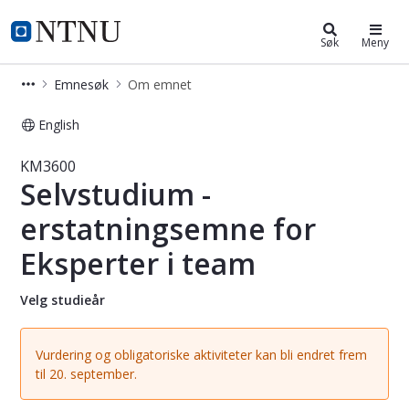
Studier
NTNU Hjemmeside
Søk
Meny
Emnesøk
Om emnet
English
Emne - Selvstudium - erstatningsem
KM3600
Selvstudium -
erstatningsemne for
Eksperter i team
Velg studieår
Vurdering og obligatoriske aktiviteter kan bli endret frem
til 20. september.