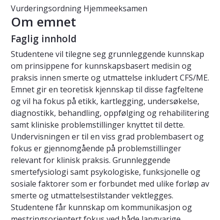
Vurderingsordning
Hjemmeeksamen
Om emnet
Faglig innhold
Studentene vil tilegne seg grunnleggende kunnskap
om prinsippene for kunnskapsbasert medisin og
praksis innen smerte og utmattelse inkludert CFS/ME.
Emnet gir en teoretisk kjennskap til disse fagfeltene
og vil ha fokus på etikk, kartlegging, undersøkelse,
diagnostikk, behandling, oppfølging og rehabilitering
samt kliniske problemstillinger knyttet til dette.
Undervisningen er til en viss grad problembasert og
fokus er gjennomgående på problemstillinger
relevant for klinisk praksis. Grunnleggende
smertefysiologi samt psykologiske, funksjonelle og
sosiale faktorer som er forbundet med ulike forløp av
smerte og utmattelsestilstander vektlegges.
Studentene får kunnskap om kommunikasjon og
mestringsorientert fokus ved både langvarige