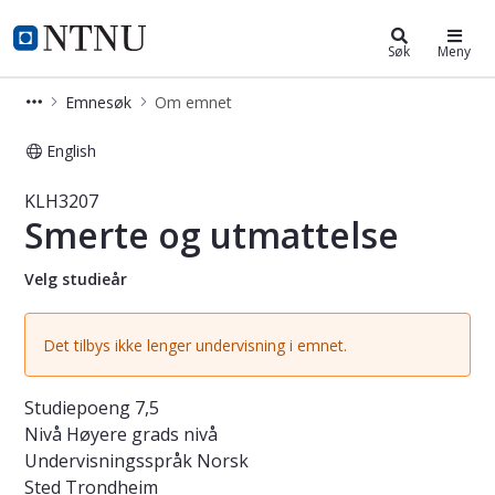
Studier
NTNU Hjemmeside
Søk
Meny
Emnesøk
Om emnet
English
Emne - Smerte og utmattelse - KLH
KLH3207
Smerte og utmattelse
Velg studieår
Det tilbys ikke lenger undervisning i emnet.
Studiepoeng
7,5
Nivå
Høyere grads nivå
Undervisningsspråk
Norsk
Sted
Trondheim