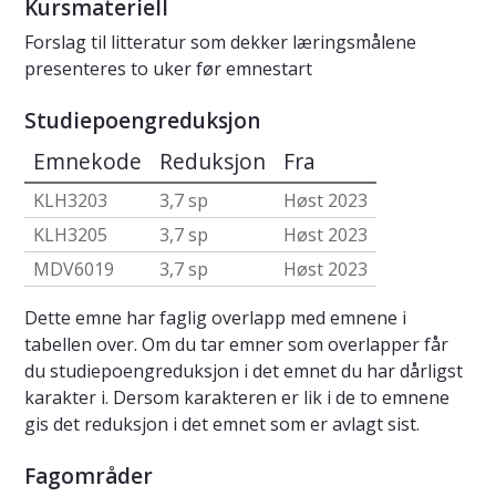
Kursmateriell
Forslag til litteratur som dekker læringsmålene
presenteres to uker før emnestart
Studiepoengreduksjon
Emnekode
Reduksjon
Fra
KLH3203
3,7 sp
Høst 2023
KLH3205
3,7 sp
Høst 2023
MDV6019
3,7 sp
Høst 2023
Dette emne har faglig overlapp med emnene i
tabellen over. Om du tar emner som overlapper får
du studiepoengreduksjon i det emnet du har dårligst
karakter i. Dersom karakteren er lik i de to emnene
gis det reduksjon i det emnet som er avlagt sist.
Fagområder