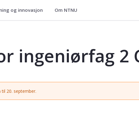
ning og innovasjon
Om NTNU
 2 C - IMAA2023
r ingeniørfag 2 
 til 20. september.