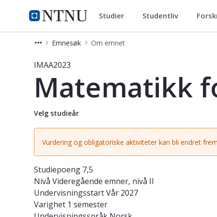
Studier
Studentliv
Forsk
Studier
NTNU Hjemmeside
Emnesøk
Om emnet
Emne - Matematikk for ingeniørfag
IMAA2023
Matematikk fo
Velg studieår
Vurdering og obligatoriske aktiviteter kan bli endret frem
Studiepoeng
7,5
Nivå
Videregående emner, nivå II
Undervisningsstart
Vår 2027
Varighet
1 semester
Undervisningsspråk
Norsk