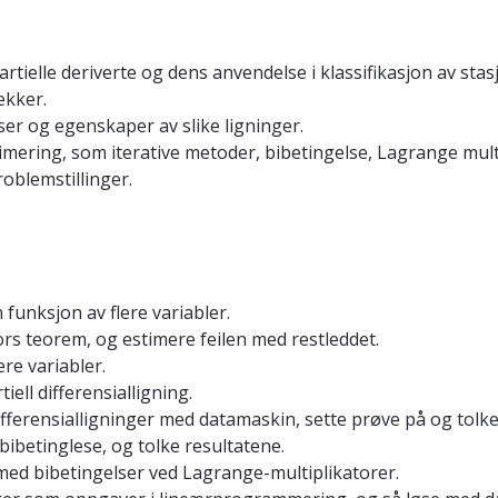
partielle deriverte og dens anvendelse i klassifikasjon av s
ekker.
lser og egenskaper av slike ligninger.
mering, som iterative metoder, bibetingelse, Lagrange multi
roblemstillinger.
 funksjon av flere variabler.
ors teorem, og estimere feilen med restleddet.
re variabler.
iell differensialligning.
 differensialligninger med datamaskin, sette prøve på og tolk
ibetinglese, og tolke resultatene.
ed bibetingelser ved Lagrange-multiplikatorer.