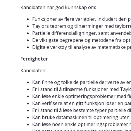
Kandidaten har god kunnskap om:
Funksjoner av flere variabler, inkludert den 
Taylors teorem og tilnærminger med taylorr
Partielle differensialligninger, samt anvende
De viktigste begrepene og metodene fra opti
Digitale verktøy til analyse av matematiske p
Ferdigheter
Kandidaten:
Kan finne og tolke de partielle deriverte av en
Er i stand til å tilnærme funksjoner med Tayl
Kan løse enkle optimeringsproblemer med fle
Kan verifisere at en gitt funksjon løser en part
Er i stand til å løse bestemte typer partielle
Kan bruke datamaskinen til optimering uten b
Kan løse noen enkle optimeringsproblemer m