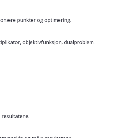
tasjonære punkter og optimering.
plikator, objektivfunksjon, dualproblem.
e resultatene.