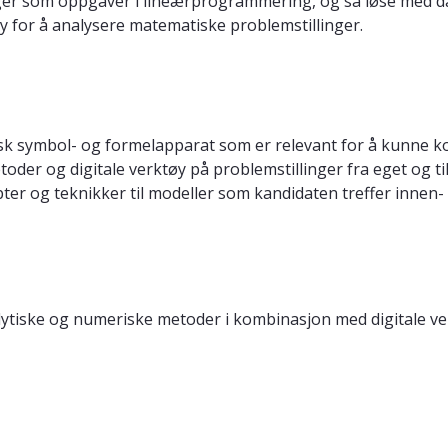
ger som oppgaver i lineærprogrammering, og så løse med da
tøy for å analysere matematiske problemstillinger.
sk symbol- og formelapparat som er relevant for å kunne k
der og digitale verktøy på problemstillinger fra eget og t
ter og teknikker til modeller som kandidaten treffer innen- 
lytiske og numeriske metoder i kombinasjon med digitale ve