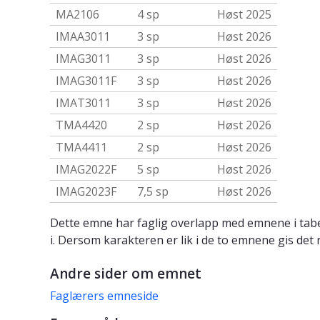
MA2106
4 sp
Høst 2025
IMAA3011
3 sp
Høst 2026
IMAG3011
3 sp
Høst 2026
IMAG3011F
3 sp
Høst 2026
IMAT3011
3 sp
Høst 2026
TMA4420
2 sp
Høst 2026
TMA4411
2 sp
Høst 2026
IMAG2022F
5 sp
Høst 2026
IMAG2023F
7,5 sp
Høst 2026
Dette emne har faglig overlapp med emnene i tabe
i. Dersom karakteren er lik i de to emnene gis det 
Andre sider om emnet
Faglærers emneside