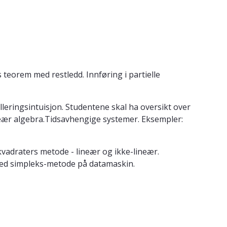
s teorem med restledd. Innføring i partielle
elleringsintuisjon. Studentene skal ha oversikt over
ineær algebra.Tidsavhengige systemer. Eksempler:
kvadraters metode - lineær og ikke-lineær.
med simpleks-metode på datamaskin.