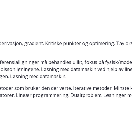
 derivasjon, gradient. Kritiske punkter og optimering. Taylor
 differensialligninger må behandles ulikt, fokus på fysisk/mod
g Poissonligningene. Løsning med datamaskin ved hjelp av l
ngen. Løsning med datamaskin.
etoder som bruker den deriverte. Iterative metoder. Minste 
katorer. Lineær programmering. Dualtproblem. Løsninger 