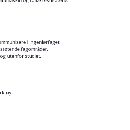
tamaskin og tolke resultatene.
ommunisere i ingeniørfaget.
ilstøtende fagområder.
og utenfor studiet.
rktøy.