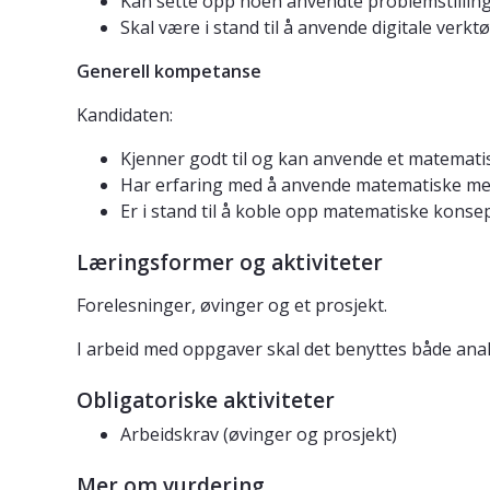
Kan sette opp noen anvendte problemstillin
Skal være i stand til å anvende digitale verk
Generell kompetanse
Kandidaten:
Kjenner godt til og kan anvende et matemati
Har erfaring med å anvende matematiske meto
Er i stand til å koble opp matematiske konsep
Læringsformer og aktiviteter
Forelesninger, øvinger og et prosjekt.
I arbeid med oppgaver skal det benyttes både ana
Obligatoriske aktiviteter
Arbeidskrav (øvinger og prosjekt)
Mer om vurdering