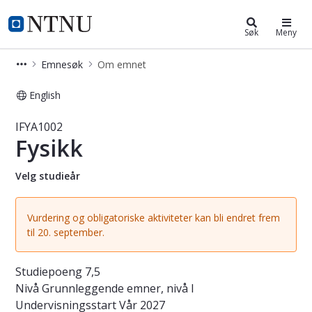
Studier
NTNU Hjemmeside
Søk
Meny
Emnesøk
Om emnet
English
Emne - Fysikk - IFYA1002
IFYA1002
Fysikk
Velg studieår
Vurdering og obligatoriske aktiviteter kan bli endret frem
til 20. september.
Studiepoeng
7,5
Nivå
Grunnleggende emner, nivå I
Undervisningsstart
Vår 2027