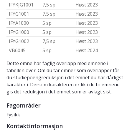
IFYKJG1001
7,5 sp
Høst 2023
IFYG1001
7,5 sp
Høst 2023
IFYA1000
5 sp
Høst 2023
IFYG1000
5 sp
Høst 2023
IFYG1002
7,5 sp
Høst 2023
VB6045
5 sp
Høst 2024
Dette emne har faglig overlapp med emnene i
tabellen over. Om du tar emner som overlapper får
du studiepoengreduksjon i det emnet du har dårligst
karakter i. Dersom karakteren er lik i de to emnene
gis det reduksjon i det emnet som er avlagt sist.
Fagområder
Fysikk
Kontaktinformasjon