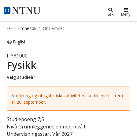
Studier
NTNU Hjemmeside
Søk
Meny
Emnesøk
Om emnet
English
Emne - Fysikk - IFYA1000
IFYA1000
Fysikk
Velg studieår
Vurdering og obligatoriske aktiviteter kan bli endret frem
til 20. september.
Studiepoeng
7,5
Nivå
Grunnleggende emner, nivå I
Undervisningsstart
Vår 2027