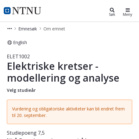
Studier
NTNU Hjemmeside
Søk
Meny
Emnesøk
Om emnet
English
Emne - Elektriske kretser - modeller
ELET1002
Elektriske kretser -
modellering og analyse
Velg studieår
Vurdering og obligatoriske aktiviteter kan bli endret frem
til 20. september.
Studiepoeng
7,5