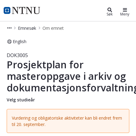
Studier
NTNU Hjemmeside
Søk
Meny
Emnesøk
Om emnet
English
Emne - Prosjektplan for masteroppg
DOK3005
Prosjektplan for
masteroppgave i arkiv og
dokumentasjonsforvaltnin
Velg studieår
Vurdering og obligatoriske aktiviteter kan bli endret frem
til 20. september.