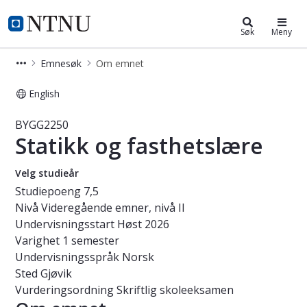
Studier
NTNU Hjemmeside
Søk
Meny
Emnesøk
Om emnet
English
Emne - Statikk og fasthetslære - B
BYGG2250
Statikk og fasthetslære
Velg studieår
Studiepoeng
7,5
Nivå
Videregående emner, nivå II
Undervisningsstart
Høst 2026
Varighet
1 semester
Undervisningsspråk
Norsk
Sted
Gjøvik
Vurderingsordning
Skriftlig skoleeksamen