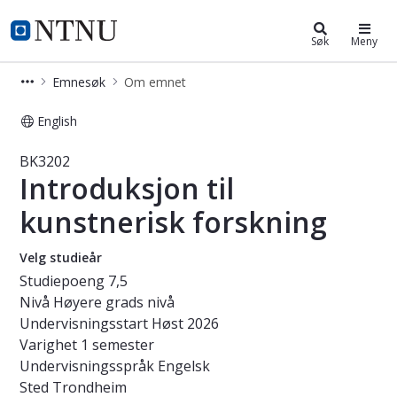
Studier
NTNU Hjemmeside
Søk
Meny
Emnesøk
Om emnet
English
Emne - Introduksjon til kunstnerisk
BK3202
Introduksjon til
kunstnerisk forskning
Velg studieår
Studiepoeng
7,5
Nivå
Høyere grads nivå
Undervisningsstart
Høst 2026
Varighet
1 semester
Undervisningsspråk
Engelsk
Sted
Trondheim