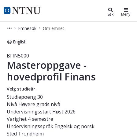
Studier
NTNU Hjemmeside
Søk
Meny
Emnesøk
Om emnet
English
Emne - Masteroppgave - hovedprofil
BFIN5000
Masteroppgave -
hovedprofil Finans
Velg studieår
Studiepoeng
30
Nivå
Høyere grads nivå
Undervisningsstart
Høst 2026
Varighet
4 semestre
Undervisningsspråk
Engelsk og norsk
Sted
Trondheim