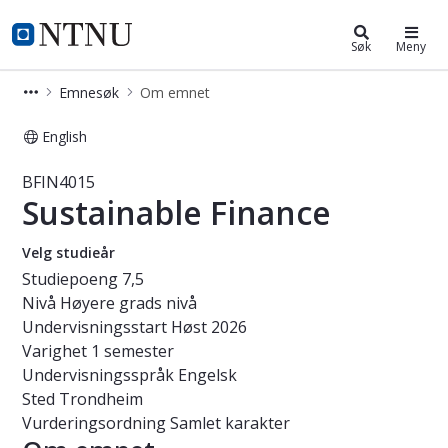
Studier
NTNU Hjemmeside
Søk
Meny
Emnesøk
Om emnet
English
Emne - Sustainable Finance - BFIN4
BFIN4015
Sustainable Finance
Velg studieår
Studiepoeng
7,5
Nivå
Høyere grads nivå
Undervisningsstart
Høst 2026
Varighet
1 semester
Undervisningsspråk
Engelsk
Sted
Trondheim
Vurderingsordning
Samlet karakter