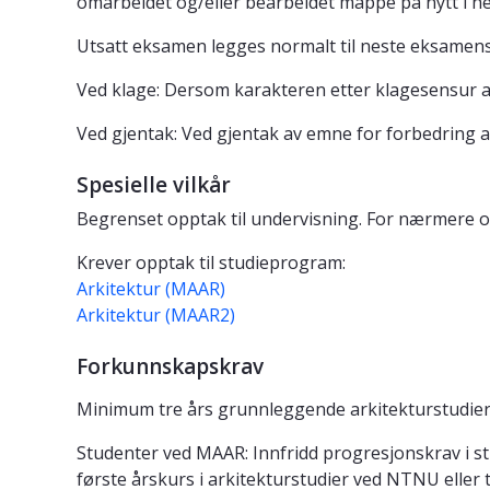
omarbeidet og/eller bearbeidet mappe på nytt i he
Utsatt eksamen legges normalt til neste eksamen
Ved klage: Dersom karakteren etter klagesensur av
Ved gjentak: Ved gjentak av emne for forbedring av
Spesielle vilkår
Begrenset opptak til undervisning. For nærmere 
Krever opptak til studieprogram:
Arkitektur (MAAR)
Arkitektur (MAAR2)
Forkunnskapskrav
Minimum tre års grunnleggende arkitekturstudier v
Studenter ved MAAR: Innfridd progresjonskrav i stu
første årskurs i arkitekturstudier ved NTNU eller t