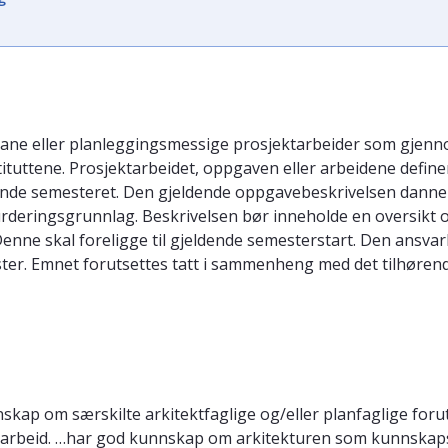
urbane eller planleggingsmessige prosjektarbeider som gjenn
stituttene. Prosjektarbeidet, oppgaven eller arbeidene defin
ldende semesteret. Den gjeldende oppgavebeskrivelsen dan
urderingsgrunnlag. Beskrivelsen bør inneholde en oversikt o
enne skal foreligge til gjeldende semesterstart. Den ansvarl
ster. Emnet forutsettes tatt i sammenheng med det tilhøre
nskap om særskilte arkitektfaglige og/eller planfaglige for
rbeid. …har god kunnskap om arkitekturen som kunnskapsfel