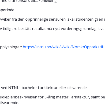
nhold til sensors tilbakemelding.
speriode.
viker fra den opprinnelige sensuren, skal studenten gi en 
 tidligere bestått resultat må nytt vurderingsgrunnlag leve
opplysninger:
https://i.ntnu.no/wiki/-/wiki/Norsk/Opptak+
ed NTNU, bachelor i arkitektur eller tilsvarende.
dieplanbeskrivelsen for 5-årig master i arkitektur, samt bes
ilsvarende.