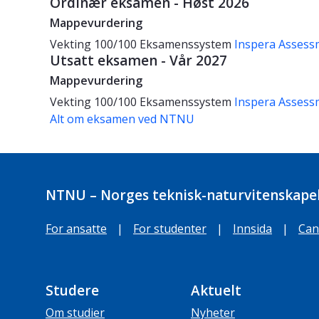
Ordinær eksamen - Høst 2026
Mappevurdering
Vekting
100/100
Eksamenssystem
Inspera Assess
Utsatt eksamen - Vår 2027
Mappevurdering
Vekting
100/100
Eksamenssystem
Inspera Assess
Alt om eksamen ved NTNU
NTNU – Norges teknisk-naturvitenskapel
For ansatte
|
For studenter
|
Innsida
|
Can
Studere
Aktuelt
Om studier
Nyheter