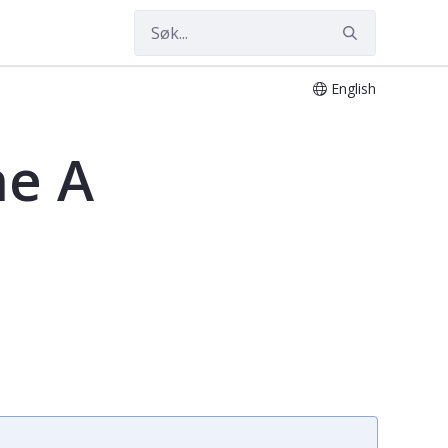
English
ne A