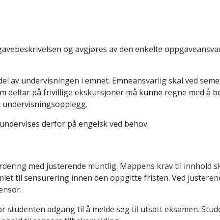
avebeskrivelsen og avgjøres av den enkelte oppgaveansvarli
om del av undervisningen i emnet. Emneansvarlig skal ved se
om deltar på frivillige ekskursjoner må kunne regne med å b
ivt undervisningsopplegg.
 undervises derfor på engelsk ved behov.
ering med justerende muntlig. Mappens krav til innhold s
et til sensurering innen den oppgitte fristen. Ved juster
ensor.
har studenten adgang til å melde seg til utsatt eksamen. Stu