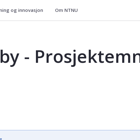
ning og innovasjon
Om NTNU
emne A - AAR4711
 by - Prosjektem
g