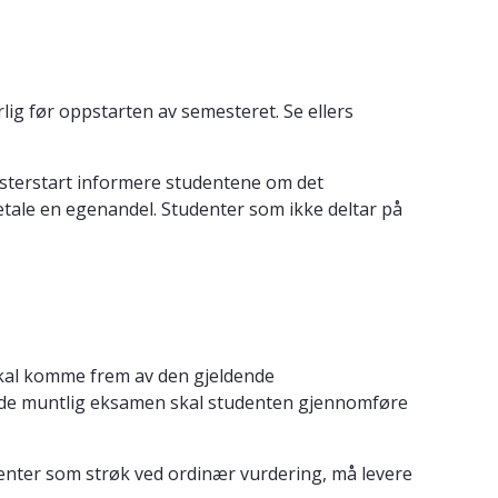
g før oppstarten av semesteret. Se ellers
mesterstart informere studentene om det
etale en egenandel. Studenter som ikke deltar på
kal komme frem av den gjeldende
ende muntlig eksamen skal studenten gjennomføre
denter som strøk ved ordinær vurdering, må levere