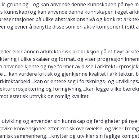
e grunnlag - og kan anvende denne kunnskapen på nye måter 
taus kunnskap) og kan anvende denne kunnskapen i eget arkit
sentasjoner på ulike abstraksjonsnivå og konkret arkitektur
er og evner å benytte disse som en aktiv komponent i sitt a
tsteder eller annen arkitektonisk produksjon på et høyt arki
ktering i ulike skalaer og format, og viser progresjon inne
 anvende kjente og nye former av disse i arkitekturprosjek
… kan vurdere kritisk og gjenkjenne kvalitet i arkitektur, by
rkitektarbeid ...kan orientere seg i forsknings- og utviklin
ekturprosjektering og formgivning ...kan legge ulike bærekr
ot estetisk uttrykk og romlig kvalitet.
utvikling og anvender sin kunnskap og ferdigheter på nye fel
vike konvensjoner etter kritisk overveielse, og viser fremga
demisk sammenheng. ...knytter og utvikler sin faglige kompe