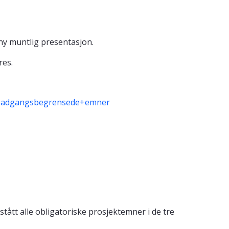
ny muntlig presentasjon.
res.
til+adgangsbegrensede+emner
tått alle obligatoriske prosjektemner i de tre