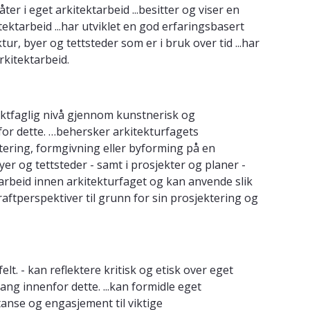
i eget arkitektarbeid ...besitter og viser en
ektarbeid ...har utviklet en god erfaringsbasert
, byer og tettsteder som er i bruk over tid ...har
rkitektarbeid.
tektfaglig nivå gjennom kunstnerisk og
nfor dette. …behersker arkitekturfagets
tering, formgivning eller byforming på en
er og tettsteder - samt i prosjekter og planer -
gsarbeid innen arkitekturfaget og kan anvende slik
aftperspektiver til grunn for sin prosjektering og
t. - kan reflektere kritisk og etisk over eget
ng innenfor dette. ...kan formidle eget
tanse og engasjement til viktige