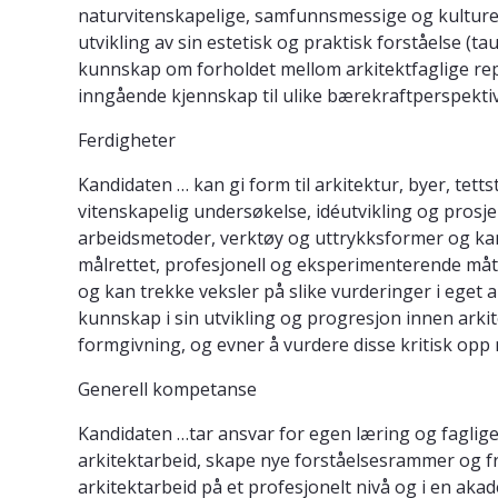
naturvitenskapelige, samfunnsmessige og kulturell
utvikling av sin estetisk og praktisk forståelse (
kunnskap om forholdet mellom arkitektfaglige repre
inngående kjennskap til ulike bærekraftperspektiv
Ferdigheter
Kandidaten … kan gi form til arkitektur, byer, tet
vitenskapelig undersøkelse, idéutvikling og prosje
arbeidsmetoder, verktøy og uttrykksformer og kan
målrettet, profesjonell og eksperimenterende måte 
og kan trekke veksler på slike vurderinger i eget a
kunnskap i sin utvikling og progresjon innen arkit
formgivning, og evner å vurdere disse kritisk opp m
Generell kompetanse
Kandidaten …tar ansvar for egen læring og faglige 
arkitektarbeid, skape nye forståelsesrammer og fra
arkitektarbeid på et profesjonelt nivå og i en aka