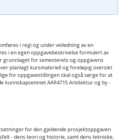
omføres i regi og under veiledning av en
eres i en egen oppgavebeskrivelse formulert av
ner grunnlaget for semesterets og oppgavens
ver planlagt kursmateriell og foreløpig oversikt
ige for oppgavestillingen skal også sørge for at
nde kunnskapsemnet AAR4715 Arkitektur og by -
utsetninger for den gjeldende prosjektoppgaven
t - dens teori og historie, samt dens tekniske,