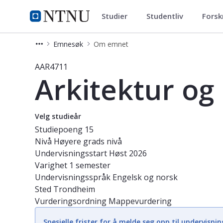
Studier
Studentliv
Forsk
Studier
NTNU Hjemmeside
Emnesøk
Om emnet
Emne - Arkitektur og by - Prosjekt
AAR4711
Arkitektur og
Velg studieår
Studiepoeng
15
Nivå
Høyere grads nivå
Undervisningsstart
Høst 2026
Varighet
1 semester
Undervisningsspråk
Engelsk og norsk
Sted
Trondheim
Vurderingsordning
Mappevurdering
Spesielle frister for å melde seg opp til undervisnin