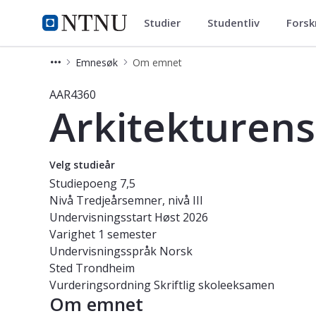
Studier
Studentliv
Forsk
Studier
NTNU Hjemmeside
Emnesøk
Om emnet
Emne - Arkitekturens teori og histor
AAR4360
Arkitekturens 
Velg studieår
Studiepoeng
7,5
Nivå
Tredjeårsemner, nivå III
Undervisningsstart
Høst 2026
Varighet
1 semester
Undervisningsspråk
Norsk
Sted
Trondheim
Vurderingsordning
Skriftlig skoleeksamen
Om emnet