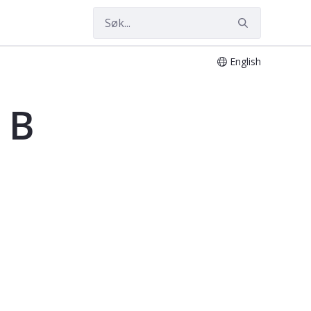
English
 B