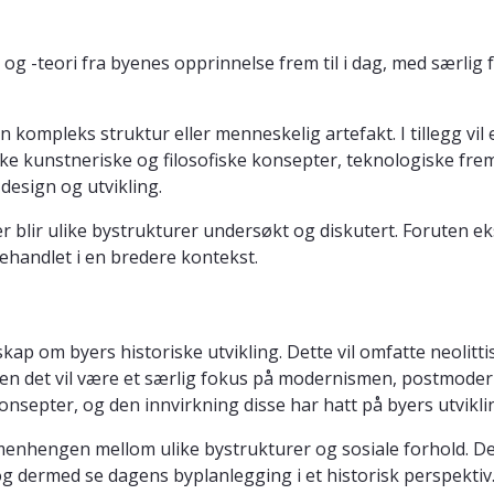
g -teori fra byenes opprinnelse frem til i dag, med særlig 
 kompleks struktur eller menneskelig artefakt. I tillegg vil 
like kunstneriske og filosofiske konsepter, teknologiske fre
esign og utvikling.
er blir ulike bystrukturer undersøkt og diskutert. Foruten 
 behandlet i en bredere kontekst.
p om byers historiske utvikling. Dette vil omfatte neolittis
n det vil være et særlig fokus på modernismen, postmoderni
onsepter, og den innvirkning disse har hatt på byers utvikli
enhengen mellom ulike bystrukturer og sosiale forhold. Dette
og dermed se dagens byplanlegging i et historisk perspektiv