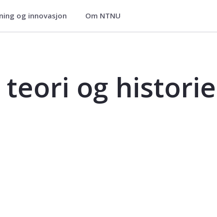
ning og innovasjon
Om NTNU
ie B - AAR4360
teori og historie