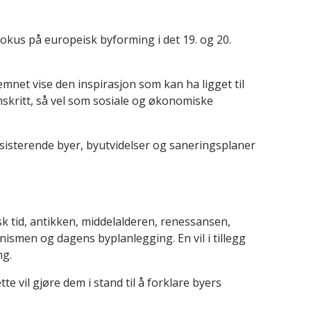
fokus på europeisk byforming i det 19. og 20.
emnet vise den inspirasjon som kan ha ligget til
mskritt, så vel som sosiale og økonomiske
eksisterende byer, byutvidelser og saneringsplaner
k tid, antikken, middelalderen, renessansen,
smen og dagens byplanlegging. En vil i tillegg
ng.
 vil gjøre dem i stand til å forklare byers
.