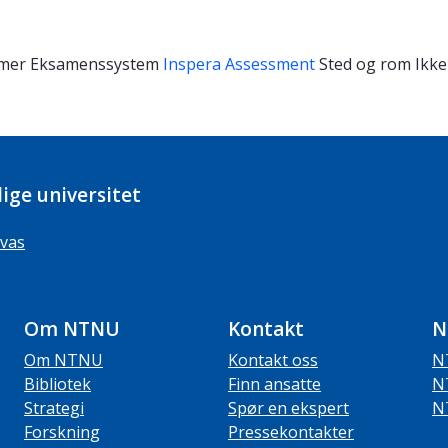
imer
Eksamenssystem
Inspera Assessment
Sted og rom
Ikke
ige universitet
vas
Om NTNU
Kontakt
N
Om NTNU
Kontakt oss
N
Bibliotek
Finn ansatte
N
Strategi
Spør en ekspert
N
Forskning
Pressekontakter