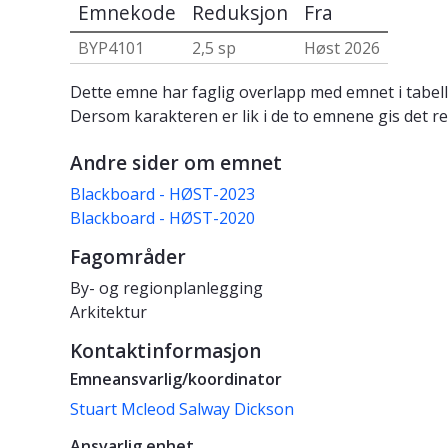
Emnekode
Reduksjon
Fra
BYP4101
2,5 sp
Høst 2026
Dette emne har faglig overlapp med emnet i tabell
Dersom karakteren er lik i de to emnene gis det re
Andre sider om emnet
Blackboard - HØST-2023
Blackboard - HØST-2020
Fagområder
By- og regionplanlegging
Arkitektur
Kontaktinformasjon
Emneansvarlig/koordinator
Stuart Mcleod Salway Dickson
Ansvarlig enhet