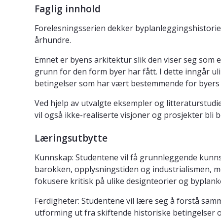
Faglig innhold
Forelesningsserien dekker byplanleggingshistorie o
århundre.
Emnet er byens arkitektur slik den viser seg som en
grunn for den form byer har fått. I dette inngår u
betingelser som har vært bestemmende for byers d
Ved hjelp av utvalgte eksempler og litteraturstudi
vil også ikke-realiserte visjoner og prosjekter bli
Læringsutbytte
Kunnskap: Studentene vil få grunnleggende kunnska
barokken, opplysningstiden og industrialismen, me
fokusere kritisk på ulike designteorier og byplank
Ferdigheter: Studentene vil lære seg å forstå samm
utforming ut fra skiftende historiske betingelser 