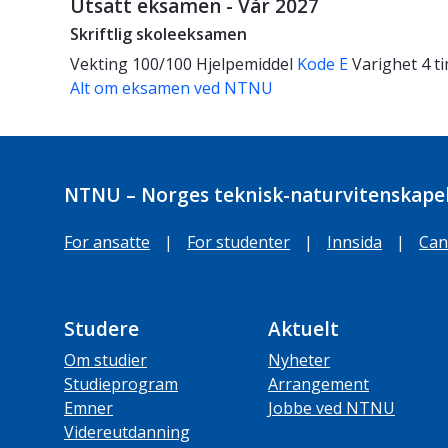
Utsatt eksamen - Vår 2027
Skriftlig skoleeksamen
Vekting
100/100
Hjelpemiddel
Kode E
Varighet
4 t
Alt om eksamen ved NTNU
NTNU – Norges teknisk-naturvitenskapel
For ansatte
|
For studenter
|
Innsida
|
Can
Studere
Aktuelt
Om studier
Nyheter
Studieprogram
Arrangement
Emner
Jobbe ved NTNU
Videreutdanning