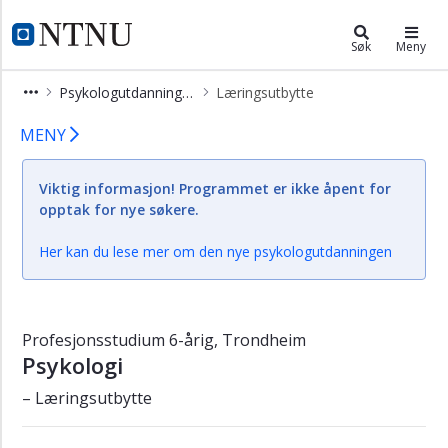
×
Psykologutdanning; 6-årig løp (CPS
NTNU Hjemmeside
Søk
Meny
Studiets
Psykologutdanning; 6-årig løp (CPSY6)
Læringsutbytte
startside
Læringsutbytte – psykologi – profes
Om
MENY
psykologi
Søk
Viktig informasjon! Programmet er ikke åpent for
opptak
opptak for nye søkere.
Jobbmuligheter
Her kan du lese mer om den nye psykologutdanningen
Videre
studier
Studiets
Profesjonsstudium 6-årig, Trondheim
oppbygning
Psykologi
Kontakt
– Læringsutbytte
Studiemiljø
Utenlandsopphold