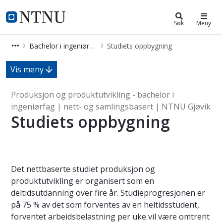
Bachelor i ingeniørfag - maskin-ne
NTNU Hjemmeside
Søk
Meny
Bachelor i ingeniørfag - maskin-nettbasert (BIMAS-F)
Studiets oppbygning
Studiets oppbygning - Produksjon og 
Vis meny
Produksjon og produktutvikling - bachelor i
ingeniørfag | nett- og samlingsbasert | NTNU Gjøvik
Studiets oppbygning
Det nettbaserte studiet produksjon og
produktutvikling er organisert som en
deltidsutdanning over fire år. Studieprogresjonen er
på 75 % av det som forventes av en heltidsstudent,
forventet arbeidsbelastning per uke vil være omtrent