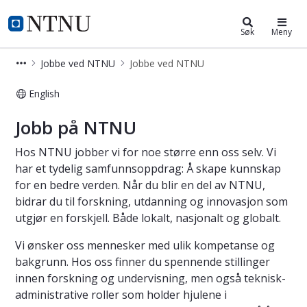
Jobbe ved NTNU
NTNU Hjemmeside
Søk
Meny
Jobbe ved NTNU
Jobbe ved NTNU
English
Jobbe ved NTNU
Jobb på NTNU
Hos NTNU jobber vi for noe større enn oss selv. Vi
har et tydelig samfunnsoppdrag: Å skape kunnskap
for en bedre verden. Når du blir en del av NTNU,
bidrar du til forskning, utdanning og innovasjon som
utgjør en forskjell. Både lokalt, nasjonalt og globalt.
Vi ønsker oss mennesker med ulik kompetanse og
bakgrunn. Hos oss finner du spennende stillinger
innen forskning og undervisning, men også teknisk-
administrative roller som holder hjulene i