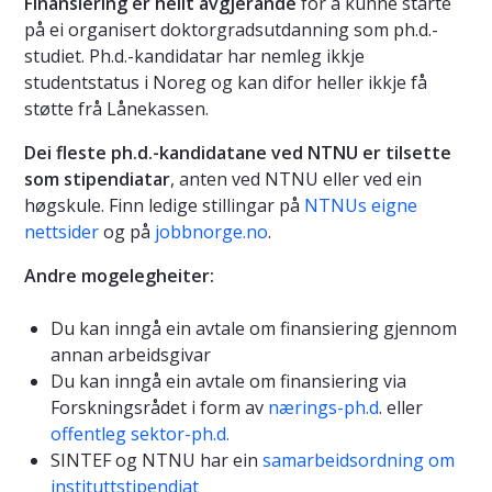
Finansiering er heilt avgjerande
for å kunne starte
på ei organisert doktorgradsutdanning som ph.d.-
studiet. Ph.d.-kandidatar har nemleg ikkje
studentstatus i Noreg og kan difor heller ikkje få
støtte frå Lånekassen.
Dei fleste ph.d.-kandidatane ved NTNU er tilsette
som stipendiatar
, anten ved NTNU eller ved ein
høgskule. Finn ledige stillingar på
NTNUs eigne
nettsider
og på
jobbnorge.no
.
Andre mogelegheiter:
Du kan inngå ein avtale om finansiering gjennom
annan arbeidsgivar
Du kan inngå ein avtale om finansiering via
Forskningsrådet i form av
nærings-ph.d
. eller
offentleg sektor-ph.d.
SINTEF og NTNU har ein
samarbeidsordning om
instituttstipendiat