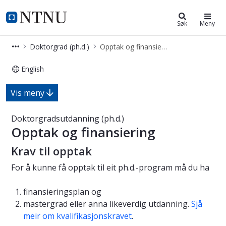
Doktorgrad (ph.d.)
NTNU Hjemmeside
Søk
Meny
Doktorgrad (ph.d.)
Opptak og finansiering
English
Opptak - doktorgrad - ph.d.
Vis meny
Doktorgradsutdanning (ph.d.)
Opptak og finansiering
Krav til opptak
For å kunne få opptak til eit ph.d.-program må du ha
finansieringsplan og
mastergrad eller anna likeverdig utdanning.
Sjå
meir om kvalifikasjonskravet
.