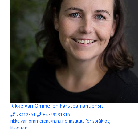
Rikke van Ommeren
Førsteamanuensis
73412351
+4799231816
rikke.van.ommeren@ntnu.no
Institutt for språk og
litteratur