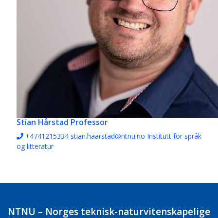
Stian Hårstad
Professor
+4741215334
stian.haarstad@ntnu.no
Institutt for språk
og litteratur
NTNU – Norges teknisk-naturvitenskapelige