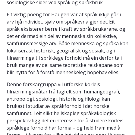
sosiologiske sider ved språk og språkbruk.
Eit viktig poeng for Haugen var at språk ikkje går i
arv hjå individet, sjølv om språkevna gjer det. Eit
språk eksisterer berre i kraft av språkbrukarane, og
det er dermed ein del av menneska sin kollektive,
samfunnsmessige arv. Både menneska og språka kan
lokaliserast historisk, geografisk og sosialt, og i
tilnærminga til språklege forhold må ein derfor ta i
bruk mange av dei same teoretiske reiskapane som
blir nytta for å forstå menneskeleg hopehav elles.
Denne forskargruppa vil utforske korleis
tilnærmingsmåtar frå fagfelt som humangeografi,
antropologi, sosiologi, historie og filologi kan
brukast i studiar av språkforhold i det norske
samfunnet. I eit slikt heilskapleg språkøkologisk
perspektiv ligg det ei interesse for å studere korleis
språklege forhold har forma – og held fram med å