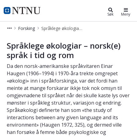
Institutt for språk og litteratur
NTNU Hjemmeside
Søk
Meny
Forsking
Språklege økologiar – norsk(e) språk i tid og rom
Språklege økologiar – norsk(e) språk
Språklege økologiar – norsk(e)
språk i tid og rom
Da den norsk-amerikanske språkvitaren Einar
Haugen (1906–1994) i 1970-åra trekte omgrepet
«økologi» inn i språkforskinga, var det fordi han
meinte at mange forskarar ikkje tok nok omsyn til
omgjevnadene til språket når dei skulle kaste lys over
mønster i språkleg struktur, variasjon og endring.
Språkøkologi definerte han som «the study of
interactions between any given language and its
environment» (Haugen 1972, 325), og dermed ville
han forsøke å femne både psykologiske og