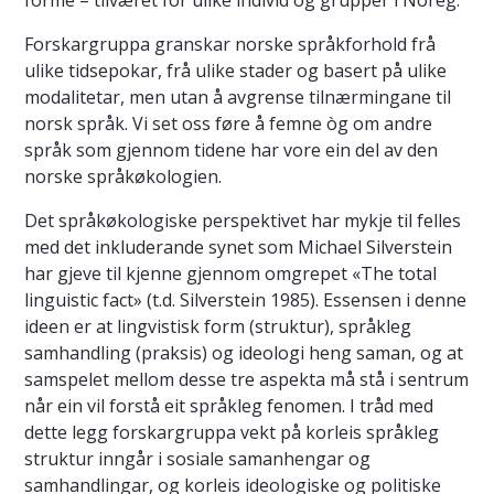
forme – tilværet for ulike individ og grupper i Noreg.
Forskargruppa granskar norske språkforhold frå
ulike tidsepokar, frå ulike stader og basert på ulike
modalitetar, men utan å avgrense tilnærmingane til
norsk språk. Vi set oss føre å femne òg om andre
språk som gjennom tidene har vore ein del av den
norske språkøkologien.
Det språkøkologiske perspektivet har mykje til felles
med det inkluderande synet som Michael Silverstein
har gjeve til kjenne gjennom omgrepet «The total
linguistic fact» (t.d. Silverstein 1985). Essensen i denne
ideen er at lingvistisk form (struktur), språkleg
samhandling (praksis) og ideologi heng saman, og at
samspelet mellom desse tre aspekta må stå i sentrum
når ein vil forstå eit språkleg fenomen. I tråd med
dette legg forskargruppa vekt på korleis språkleg
struktur inngår i sosiale samanhengar og
samhandlingar, og korleis ideologiske og politiske