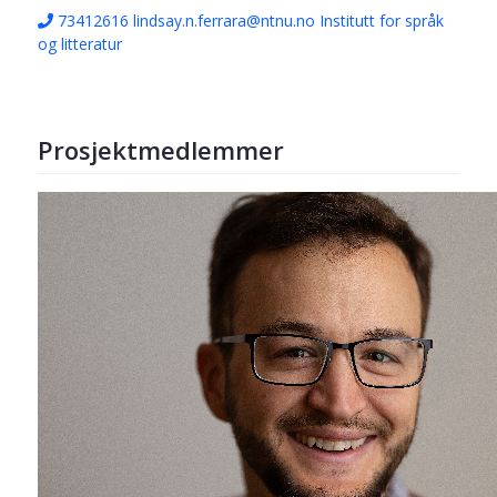
73412616
lindsay.n.ferrara@ntnu.no
Institutt for språk
og litteratur
Prosjektmedlemmer