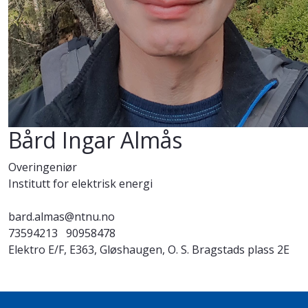
Bård Ingar Almås
Overingeniør
Institutt for elektrisk energi
bard.almas@ntnu.no
73594213
90958478
Elektro E/F, E363, Gløshaugen, O. S. Bragstads plass 2E