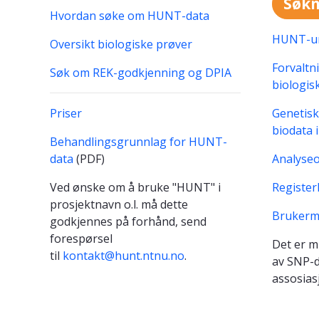
Søkn
Hvordan søke om HUNT-data
HUNT-un
Oversikt biologiske prøver
Forvaltn
Søk om REK-godkjenning og DPIA
biologis
Priser
Genetisk
biodata 
Behandlingsgrunnlag for HUNT-
data
(PDF)
Analyseo
Ved ønske om å bruke "HUNT" i
Register
prosjektnavn o.l. må dette
Brukerm
godkjennes på forhånd, send
forespørsel
Det er m
til
kontakt@hunt.ntnu.no
.
av SNP-d
assosias