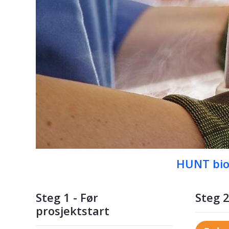
HUNT bi
Steg 1 - Før
Steg 2
prosjektstart