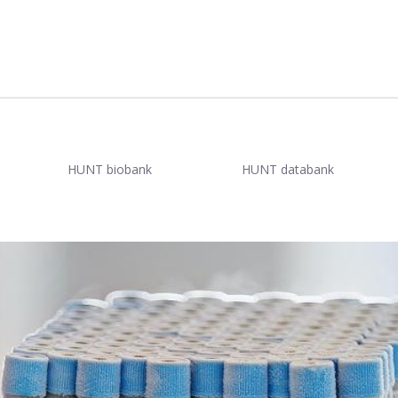
øndelag
HUNT biobank
HUNT databank