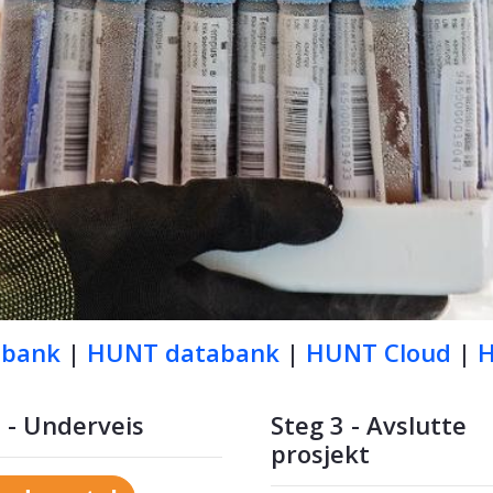
obank
|
HUNT databank
|
HUNT Cloud
|
 - Underveis
Steg 3 - Avslutte
prosjekt