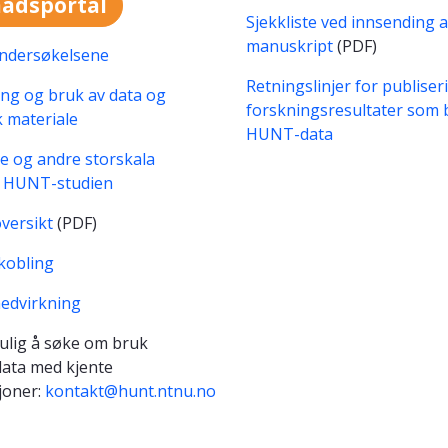
adsportal
Sjekkliste ved innsending 
manuskript
(PDF)
dersøkelsene
Retningslinjer for publiser
ing og bruk av data og
forskningsresultater som 
k materiale
HUNT-data
e og andre storskala
i HUNT-studien
versikt
(PDF)
kobling
edvirkning
ulig å søke om bruk
ata med kjente
joner:
kontakt@hunt.ntnu.no