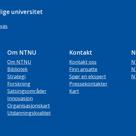
ige universitet
vas
Om NTNU
Kontakt
N
Om NTNU
Kontakt oss
N
Bibliotek
Finn ansatte
N
Strategi
Spør en ekspert
N
Forskning
Pressekontakter
Satsingsområder
Kart
Innovasjon
Organisasjonskart
Utdanningskvalitet