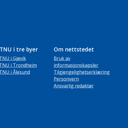
TNU i tre byer
Om nettstedet
TNU i Gjøvik
Bruk av
TNU i Trondheim
informasjonskapsler
TNU i Ålesund
Tilgjengelighetserklæring
Personvern
Ansvarlig redaktør