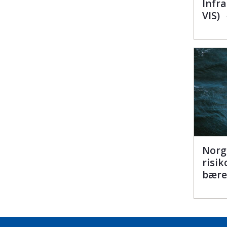
Infr
VIS)
Norg
risik
bære