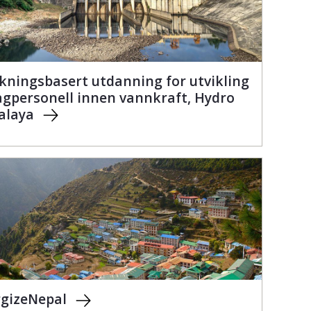
kningsbasert utdanning for utvikling
agpersonell innen vannkraft, Hydro
alaya
rgizeNepal