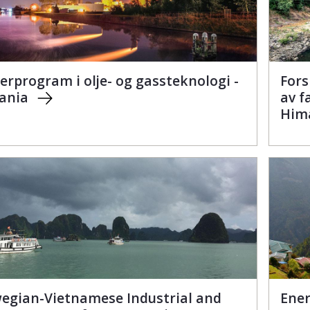
erprogram i olje- og gassteknologi -
Fors
ania
av f
Him
egian-Vietnamese Industrial and
Ene