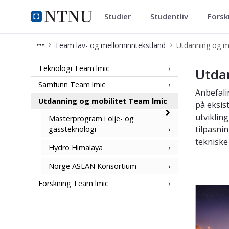
Studier
Studentliv
Forsk
NTNU Energi
NTNU Hjemmeside
Team lav- og mellominntekstland
Utdanning og m
Utdanning og mobilitet Team lmic
Teknologi Team lmic
Utdan
Samfunn Team lmic
Anbefali
Utdanning og mobilitet Team lmic
på eksis
utviklin
Masterprogram i olje- og
tilpasni
gassteknologi
tekniske
Hydro Himalaya
Norge ASEAN Konsortium
Forskning Team lmic