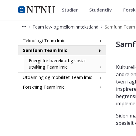
Studier
Studentliv
Forsk
NTNU Energi
NTNU Hjemmeside
Team lav- og mellominntekstland
Samfunn Team 
Samfunn Team lmic
Teknologi Team lmic
Samf
Samfunn Team lmic
Energi for bærekraftig sosial
Kulturel
utvikling Team lmic
andre en
Utdanning og mobilitet Team lmic
tverrfag
Forskning Team lmic
inspirer
begrensn
implemen
Siden ma
spesielt 