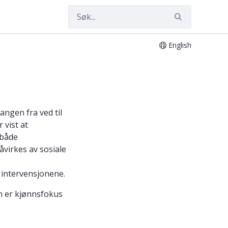
English
angen fra ved til
 vist at
 både
åvirkes av sosiale
 intervensjonene.
n er kjønnsfokus