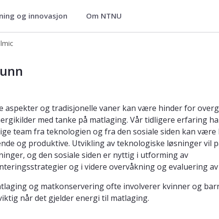
ning og innovasjon
Om NTNU
lmic
unn
le aspekter og tradisjonelle vaner kan være hinder for overg
ergikilder med tanke på matlaging. Vår tidligere erfaring har
lige team fra teknologien og fra den sosiale siden kan være
ende og produktive. Utvikling av teknologiske løsninger vil p
inger, og den sosiale siden er nyttig i utforming av
teringsstrategier og i videre overvåkning og evaluering av
tlaging og matkonservering ofte involverer kvinner og bar
viktig når det gjelder energi til matlaging.