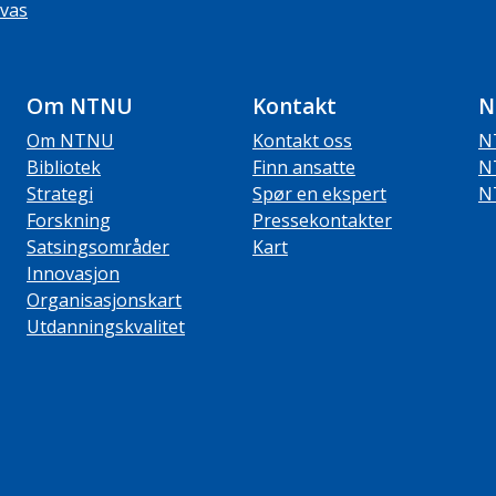
vas
Om NTNU
Kontakt
N
Om NTNU
Kontakt oss
N
Bibliotek
Finn ansatte
N
Strategi
Spør en ekspert
N
Forskning
Pressekontakter
Satsingsområder
Kart
Innovasjon
Organisasjonskart
Utdanningskvalitet
ube