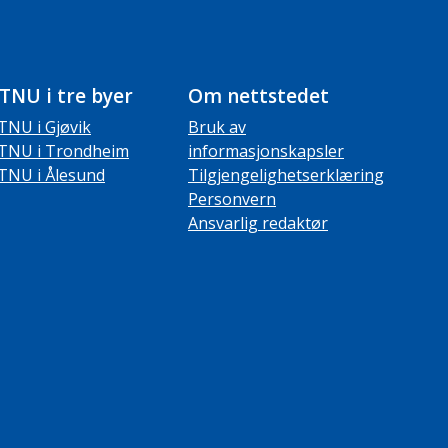
TNU i tre byer
Om nettstedet
TNU i Gjøvik
Bruk av
TNU i Trondheim
informasjonskapsler
TNU i Ålesund
Tilgjengelighetserklæring
Personvern
Ansvarlig redaktør