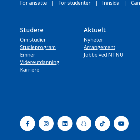
For ansatte
|
For studenter
|
Innsida
|
Can
Studere
Aktuelt
Om studier
Nyheter
Studieprogram
Arrangement
Emner
Jobbe ved NTNU
Videreutdanning
Karriere
Facebook
Instagram
Linkedin
Snapchat
Tiktok
Yout