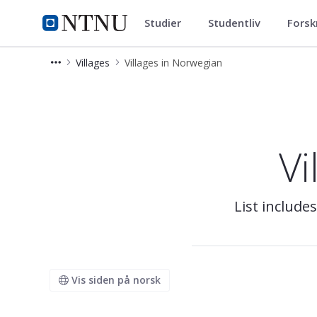
Studier
Studentliv
Forsk
Eksperter i team
NTNU Hjemmeside
Villages
Villages in Norwegian
EiT Villages taught in Norwegian
Vi
List include
Vis siden på norsk