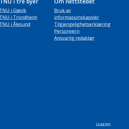
TNU i tre byer
Om nettstedet
TNU i Gjøvik
Bruk av
TNU i Trondheim
informasjonskapsler
TNU i Ålesund
Tilgjengelighetserklæring
Personvern
Ansvarlig redaktør
Logg inn