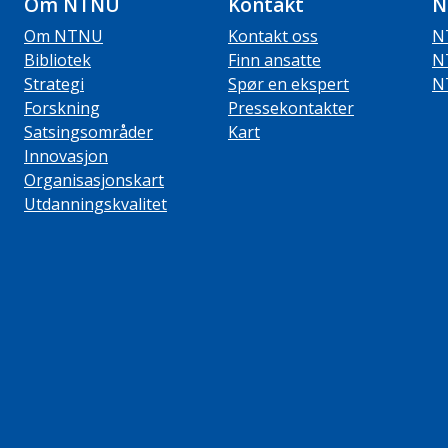
Om NTNU
Kontakt
N
Om NTNU
Kontakt oss
N
Bibliotek
Finn ansatte
N
Strategi
Spør en ekspert
N
Forskning
Pressekontakter
Satsingsområder
Kart
Innovasjon
Organisasjonskart
Utdanningskvalitet
ube