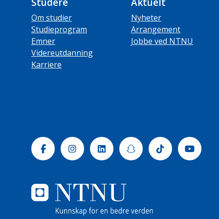
Studere
Aktuelt
Om studier
Nyheter
Studieprogram
Arrangement
Emner
Jobbe ved NTNU
Videreutdanning
Karriere
Facebook
Instagram
Linkedin
Snapchat
Tiktok
Yout