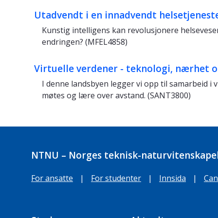
Utadvendt i en innadvendt helsetjenest
Kunstig intelligens kan revolusjonere helsevese
endringen? (MFEL4858)
Virtuelle verdener - teknologi, nærhet 
I denne landsbyen legger vi opp til samarbeid i 
møtes og lære over avstand. (SANT3800)
NTNU – Norges teknisk-naturvitenskapel
For ansatte
|
For studenter
|
Innsida
|
Can