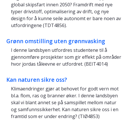
global skipsfart innen 2050? Framdrift med nye
typer drivstoff, optimalisering av drift, og nye
design for å kunne seile autonomt er bare noen av
utfordringene (TDT4856).
Grønn omstilling uten grønnvasking
I denne landsbyen utfordres studentene til å
gjennomføre prosjekter som gir effekt på områder
hvor jordas tåleevne er utfordret. (BEIT4014)
Kan naturen sikre oss?
Klimaendringer gjør at behovet for godt vern mot
bl.a. flom, ras og branner øker. I denne landsbyen
skal vi blant annet se på samspillet mellom natur
og samfunnssikkerhet. Kan naturen sikre oss i en
framtid som er under endring? (TIØ4853)