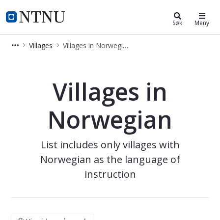
Eksperter i team
NTNU Hjemmeside
Søk
Meny
Villages
Villages in Norwegian
EiT Villages taught in Norwegian
Villages in
Norwegian
List includes only villages with
Norwegian as the language of
instruction