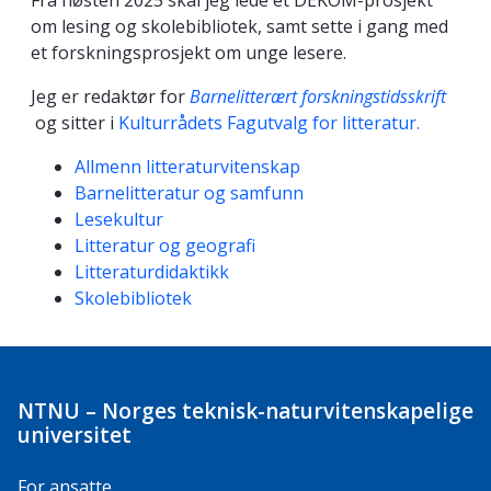
Fra høsten 2025 skal jeg lede et DEKOM-prosjekt
om lesing og skolebibliotek, samt sette i gang med
et forskningsprosjekt om unge lesere.
Jeg er redaktør for
Barnelitterært forskningstidsskrift
og sitter i
Kulturrådets Fagutvalg for litteratur.
Kompetanseord
Allmenn litteraturvitenskap
Barnelitteratur og samfunn
Lesekultur
Litteratur og geografi
Litteraturdidaktikk
Skolebibliotek
NTNU – Norges teknisk-naturvitenskapelige
universitet
For ansatte