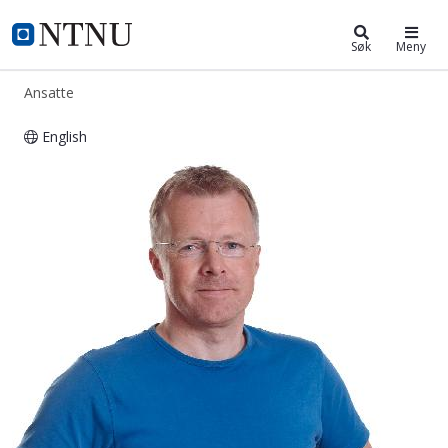
ntnu.no
NTNU Hjemmeside
Søk
Meny
Ansatte
English
Stig Kvaal