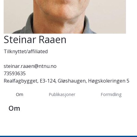
Steinar Raaen
Tilknyttet/affiliated
steinar.raaen@ntnu.no
73593635
Realfagbygget, E3-124, Gløshaugen, Høgskoleringen 5
Om
Publikasjoner
Formidling
Om