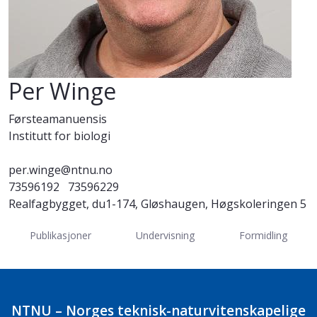
Per Winge
Førsteamanuensis
Institutt for biologi
per.winge@ntnu.no
73596192
73596229
Realfagbygget, du1-174, Gløshaugen, Høgskoleringen 5
Publikasjoner
Undervisning
Formidling
NTNU – Norges teknisk-naturvitenskapelige