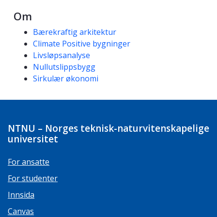
Om
Kompetanseord
Bærekraftig arkitektur
Climate Positive bygninger
Livsløpsanalyse
Nullutslippsbygg
Sirkulær økonomi
NTNU – Norges teknisk-naturvitenskapelige
universitet
For ansatte
For studenter
Innsida
Canvas