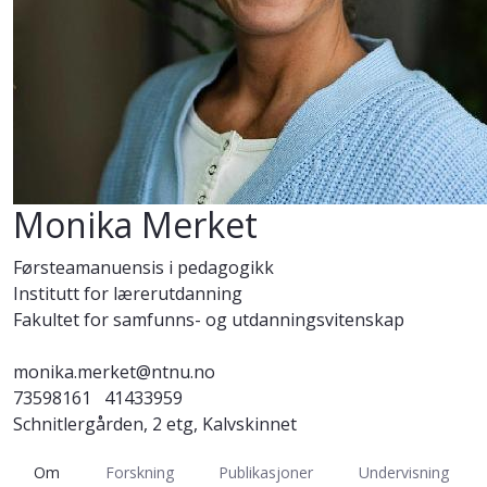
Monika Merket
Førsteamanuensis i pedagogikk
Institutt for lærerutdanning
Fakultet for samfunns- og utdanningsvitenskap
monika.merket@ntnu.no
73598161
41433959
Schnitlergården, 2 etg, Kalvskinnet
Om
Forskning
Publikasjoner
Undervisning