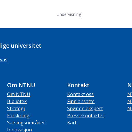
Undervisning
ige universitet
vas
Om NTNU
Kontakt
N
Om NTNU
Kontakt oss
N
Bibliotek
Finn ansatte
N
Strategi
Spør en ekspert
N
Forskning
Pressekontakter
Satsingsområder
Kart
Innovasjon