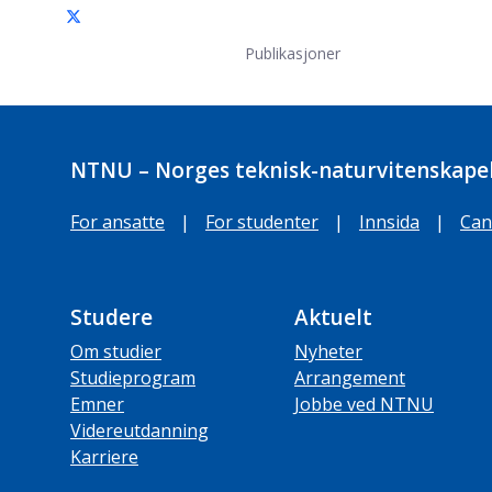
Publikasjoner
NTNU – Norges teknisk-naturvitenskapel
For ansatte
|
For studenter
|
Innsida
|
Can
Studere
Aktuelt
Om studier
Nyheter
Studieprogram
Arrangement
Emner
Jobbe ved NTNU
Videreutdanning
Karriere