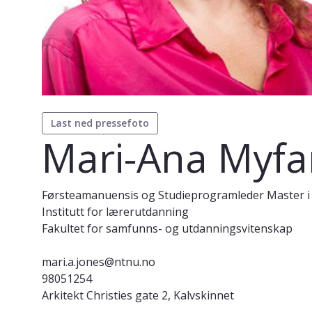
Last ned pressefoto
Mari-Ana Myfa
Førsteamanuensis og Studieprogramleder Master i
Institutt for lærerutdanning
Fakultet for samfunns- og utdanningsvitenskap
mari.a.jones@ntnu.no
98051254
Arkitekt Christies gate 2, Kalvskinnet