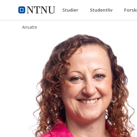
Studier
Studentliv
Forsk
ntnu.no
NTNU Hjemmeside
Ansatte
Mari-Ana Myfanwy Jones