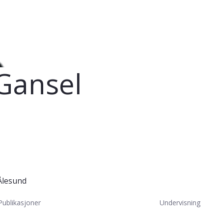
 Gansel
Ålesund
Publikasjoner
Undervisning