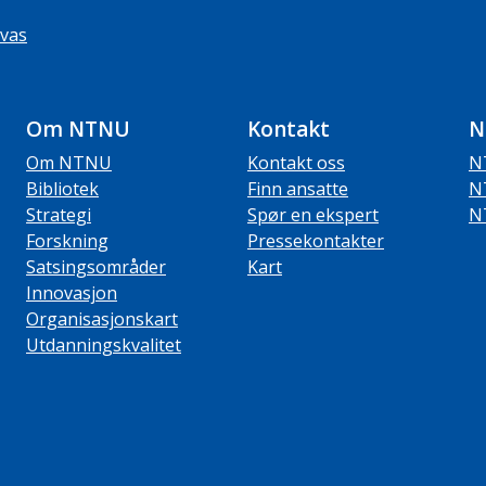
vas
Om NTNU
Kontakt
N
Om NTNU
Kontakt oss
N
Bibliotek
Finn ansatte
N
Strategi
Spør en ekspert
N
Forskning
Pressekontakter
Satsingsområder
Kart
Innovasjon
Organisasjonskart
Utdanningskvalitet
ube