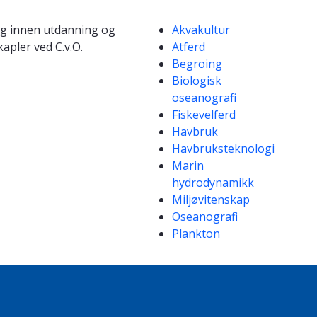
Kompetanseord
ing innen utdanning og
Akvakultur
apler ved C.v.O.
Atferd
Begroing
Biologisk
oseanografi
Fiskevelferd
Havbruk
Havbruksteknologi
Marin
hydrodynamikk
Miljøvitenskap
Oseanografi
Plankton