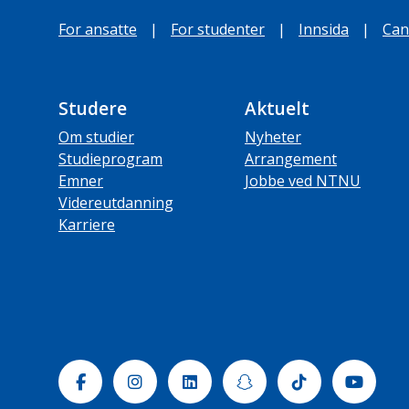
For ansatte
|
For studenter
|
Innsida
|
Can
Studere
Aktuelt
Om studier
Nyheter
Studieprogram
Arrangement
Emner
Jobbe ved NTNU
Videreutdanning
Karriere
Facebook
Instagram
Linkedin
Snapchat
Tiktok
Yout