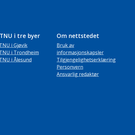
TNU i tre byer
Om nettstedet
TNU i Gjøvik
Bruk av
TNU i Trondheim
informasjonskapsler
TNU i Ålesund
Tilgjengelighetserklæring
Personvern
Ansvarlig redaktør