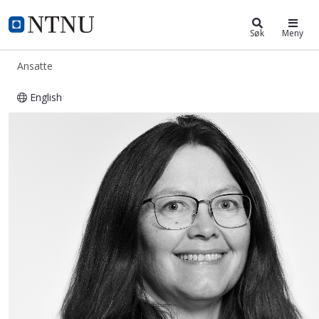
ntnu.no
NTNU Hjemmeside
Søk
Meny
Ansatte
English
Grethe Sandstrak