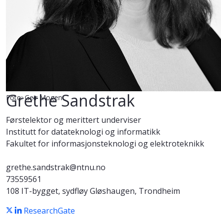
Grethe Sandstrak
Foto: Geir Mogen
Førstelektor og merittert underviser
Institutt for datateknologi og informatikk
Fakultet for informasjonsteknologi og elektroteknikk
grethe.sandstrak@ntnu.no
73559561
108 IT-bygget, sydfløy Gløshaugen, Trondheim
ResearchGate