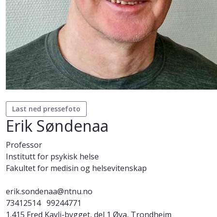
Last ned pressefoto
Erik Søndenaa
Professor
Institutt for psykisk helse
Fakultet for medisin og helsevitenskap
erik.sondenaa@ntnu.no
73412514
99244771
1.415 Fred Kavli-bygget, del 1 Øya, Trondheim