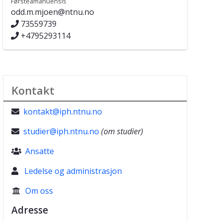
Førsteamanuensis
odd.m.mjoen@ntnu.no
73559739
+4795293114
Kontakt
kontakt@iph.ntnu.no

studier@iph.ntnu.no
(om studier)

Ansatte

Ledelse og administrasjon
Om oss

Adresse