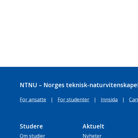
NTNU – Norges teknisk-naturvitenskapel
For ansatte
|
For studenter
|
Innsida
|
Can
Studere
Aktuelt
Om studier
Nyheter