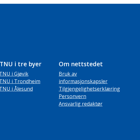
TNU i tre byer
Om nettstedet
TNU i Gjøvik
Bruk av
TNU i Trondheim
informasjonskapsler
TNU i Ålesund
Tilgjengelighetserklæring
Personvern
Ansvarlig redaktør