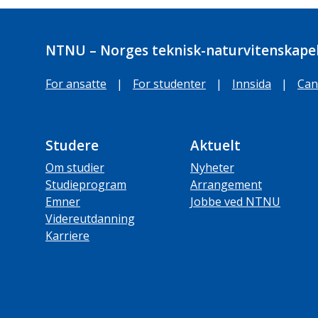
NTNU – Norges teknisk-naturvitenskapel
For ansatte
|
For studenter
|
Innsida
|
Can
Studere
Aktuelt
Om studier
Nyheter
Studieprogram
Arrangement
Emner
Jobbe ved NTNU
Videreutdanning
Karriere