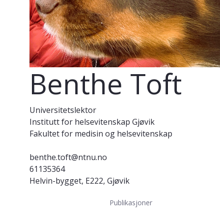
Benthe Toft
Universitetslektor
Institutt for helsevitenskap Gjøvik
Fakultet for medisin og helsevitenskap
benthe.toft@ntnu.no
61135364
Helvin-bygget, E222, Gjøvik
Publikasjoner