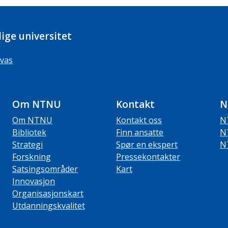
ige universitet
vas
Om NTNU
Kontakt
N
Om NTNU
Kontakt oss
N
Bibliotek
Finn ansatte
N
Strategi
Spør en ekspert
N
Forskning
Pressekontakter
Satsingsområder
Kart
Innovasjon
Organisasjonskart
Utdanningskvalitet