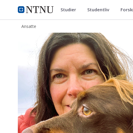
Studier
Studentliv
Forsk
ntnu.no
NTNU Hjemmeside
Ansatte
Benthe Toft