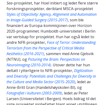
Sea
-prosjektet, har Hoel initiert og ledet flere større
forskningsprosjekter, deriblant MSCA-prosjektet
Styles of Objectivity: Agency, Alignment and Automation
in Image-Guided Surgery (2015-2017)
, som ble
finansiert av Europa-kommisjonen over Horizon
2020-programmet. Humboldt-universitetet i Berlin
var vertskap for prosjektet. Hun har også ledet to
andre NFR-prosjekter,
Face of Terror: Understanding
Terrorism from the Perspective of Critical Media
Aesthetics (2016-2021)
, sammen med Anne Gjelsvik
(NTNU), og
Picturing the Brain: Perspectices on
Neuroimaging (2010-2014)
. Utover dette har hun
deltatt i ytterligere to NFR-prosjekter,
Digitization
and Diversity: Potentials and Challenges for Diversity in
the Culture and Media Sector
(2015-2020)
, ledet av
Anne-Britt Gran (Handelshøyskolen BI), og
Fotografiet i kulturen (2003-2009)
, ledet av Peter
Larsen (Universitetet i Bergen). Hoels bidrag til det
siste prosjektet innbefattet blant annet utstillingen