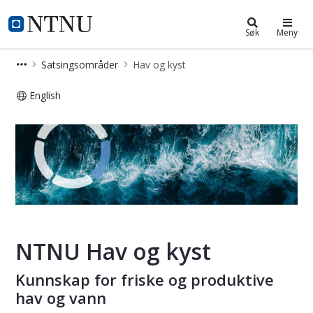
Hav og kyst
NTNU Hjemmeside
Søk
Meny
Satsingsområder
Hav og kyst
English
Hav og kyst - Satsingsområde
NTNU Hav og kyst
Kunnskap for friske og produktive
hav og vann