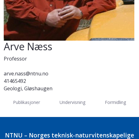
Arve Næss
Professor
arve.nass@ntnu.no
41465492
Geologi, Gløshaugen
Publikasjoner
Undervisning
Formidling
NTNU – Norges teknisk-naturvitenskapelige