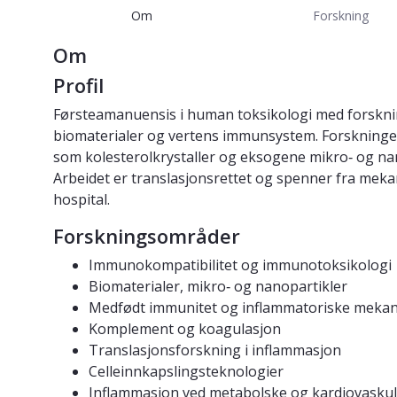
Om
Forskning
Om
Profil
Førsteamanuensis i human toksikologi med forskni
biomaterialer og vertens immunsystem. Forskninge
som kolesterolkrystaller og eksogene mikro‑ og n
Arbeidet er translasjonsrettet og spenner fra meka
hospital.
Forskningsområder
Immunokompatibilitet og immunotoksikologi
Biomaterialer, mikro‑ og nanopartikler
Medfødt immunitet og inflammatoriske meka
Komplement og koagulasjon
Translasjonsforskning i inflammasjon
Celleinnkapslingsteknologier
Inflammasjon ved metabolske og kardiovask