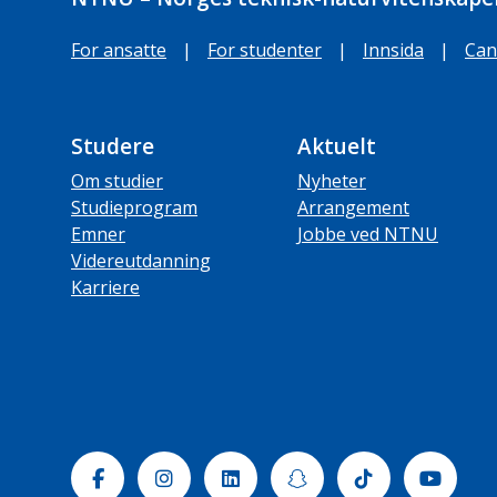
For ansatte
|
For studenter
|
Innsida
|
Can
Studere
Aktuelt
Om studier
Nyheter
Studieprogram
Arrangement
Emner
Jobbe ved NTNU
Videreutdanning
Karriere
Facebook
Instagram
Linkedin
Snapchat
Tiktok
Yout