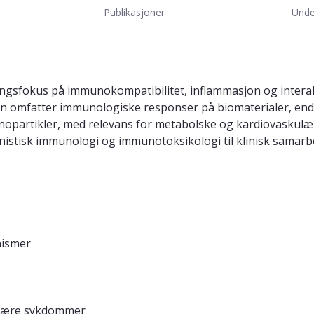
Publikasjoner
Unde
ngsfokus på immunokompatibilitet, inflammasjon og inter
n omfatter immunologiske responser på biomaterialer, en
anopartikler, med relevans for metabolske og kardiovaskul
nistisk immunologi og immunotoksikologi til klinisk samarb
nismer
ulære sykdommer