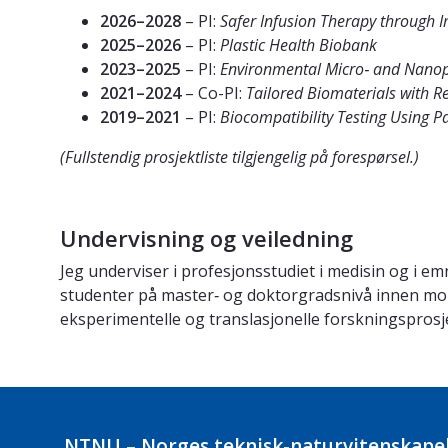
2026–2028
– PI:
Safer Infusion Therapy through I
2025–2026
– PI:
Plastic Health Biobank
2023–2025
– PI:
Environmental Micro‑ and Nano
2021–2024
– Co-PI:
Tailored Biomaterials with
2019–2021
– PI:
Biocompatibility Testing Using P
(Fullstendig prosjektliste tilgjengelig på forespørsel.)
Undervisning og veiledning
Jeg underviser i profesjonsstudiet i medisin og i em
studenter på master‑ og doktorgradsnivå innen mol
eksperimentelle og translasjonelle forskningsprosj
NTNU – Norges teknisk-naturvitenskapel