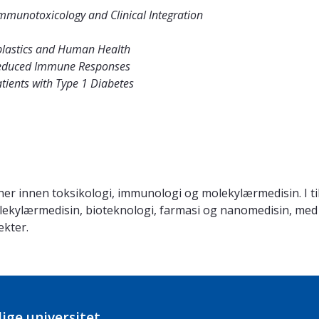
mmunotoxicology and Clinical Integration
plastics and Human Health
 Reduced Immune Responses
atients with Type 1 Diabetes
ner innen toksikologi, immunologi og molekylærmedisin. I til
ekylærmedisin, bioteknologi, farmasi og nanomedisin, med
ekter.
ige universitet