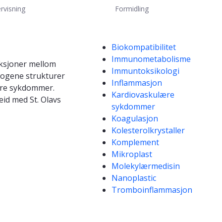
rvisning
Formidling
Kompetanseord
Biokompatibilitet
Immunometabolisme
aksjoner mellom
Immuntoksikologi
dogene strukturer
Inflammasjon
ære sykdommer.
Kardiovaskulære
eid med St. Olavs
sykdommer
Koagulasjon
Kolesterolkrystaller
Komplement
Mikroplast
Molekylærmedisin
Nanoplastic
Tromboinflammasjon