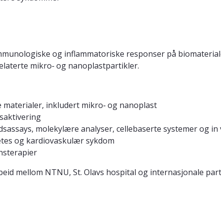
immunologiske og inflammatoriske responser på biomaterial
relaterte mikro‑ og nanoplastpartikler.
aterialer, inkludert mikro‑ og nanoplast
saktivering
sassays, molekylære analyser, cellebaserte systemer og in 
etes og kardiovaskulær sykdom
nsterapier
eid mellom NTNU, St. Olavs hospital og internasjonale par