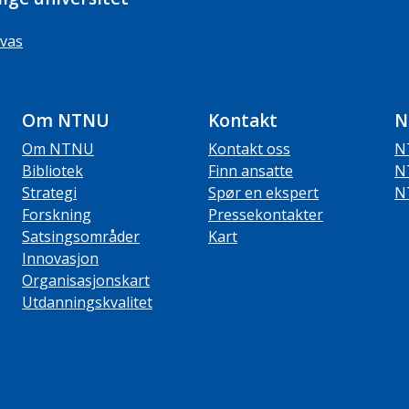
vas
Om NTNU
Kontakt
N
Om NTNU
Kontakt oss
N
Bibliotek
Finn ansatte
N
Strategi
Spør en ekspert
N
Forskning
Pressekontakter
Satsingsområder
Kart
Innovasjon
Organisasjonskart
Utdanningskvalitet
ube