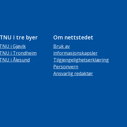
TNU i tre byer
Om nettstedet
TNU i Gjøvik
Bruk av
TNU i Trondheim
informasjonskapsler
TNU i Ålesund
Tilgjengelighetserklæring
Personvern
Ansvarlig redaktør