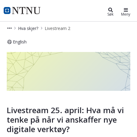
IT-avdelingen
NTNU Hjemmeside
Søk
Meny
Hva skjer?
Livestream 2
English
Livestream 2
Livestream 25. april: Hva må vi
tenke på når vi anskaffer nye
digitale verktøy?