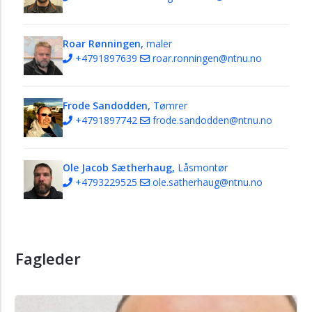
Roar Rønningen,
maler
+4791897639
roar.ronningen@ntnu.no
Frode Sandodden,
Tømrer
+4791897742
frode.sandodden@ntnu.no
Ole Jacob Sætherhaug,
Låsmontør
+4793229525
ole.satherhaug@ntnu.no
Fagleder