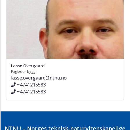
Lasse Overgaard
Fagleder bygg
lasse.overgaard@ntnu.no
+4741215583
+4741215583
NTNU – Norges teknisk-naturvitenskapelige