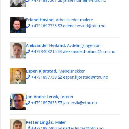
+4791897301
janne.holmen@ntnu.no
eiendom
stab
Fagområde
Erlend Hovind,
Arbeidsleder malere
landskap
+4791897736
erlend.hovind@ntnu.no
Seksjon
for
Aleksander Høiland,
Avdelingsingeniør
eigedom
+4793408215
aleksander.hoiland@ntnu.no
i
Ålesund
Espen Kjørstad,
Møbelsnekker
Seksjon
+4791897738
espen.kjorstad@ntnu.no
for
eigedom
i
Gjøvik
Jan Andre Lervik,
tømrer
+4791897635
jan.lervik@ntnu.no
Planar
og
føringar
Petter Lingås,
Maler
for
+4791897400
petter.lingas@ntnu.no