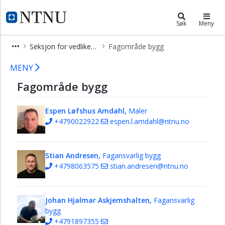
×
NTNU Eiendomsavdeling
NTNU Hjemmeside
Søk
Meny
NTNU
Seksjon for vedlikehald eigedom
Fagområde bygg
Eigedomsavdelinga
Fagområde bygg
Seksjonar
MENY
og
Fagområde bygg
tilsette
Støttetenester
Espen Løfshus Amdahl,
Maler
+4790022922
espen.l.amdahl@ntnu.no
Seksjon
for
eigedomsdrift
Stian Andresen,
Fagansvarlig bygg
Seksjon
+4798063575
stian.andresen@ntnu.no
for
eigedomsutvikling
Johan Hjalmar Askjemshalten,
Fagansvarlig
Seksjon
bygg
for
+4791897355
eigedomsforvaltning