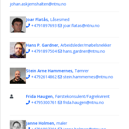
johan.askjemshalten@ntnu.no
Seksjon
for
Joar Flatås,
Låsesmed
vedlikehald
+4791897693
joar.flatas@ntnu.no
eigedom
Fagområde
elektro
Hans P. Gardner,
Arbeidsleder/møbelsnekker
+4791897504
hans.gardner@ntnu.no
Fagområde
bygg
Fagområde
Stein Arne Hammernes,
Tømrer
VVS
+4792614862
stein.hammernes@ntnu.no
Fagområde
vakt
Frida Haugen,
Førstekonsulent/Fagrekvirent
og
+4795300761
frida.haugen@ntnu.no
service
Seksjon
for
Janne Holmen,
maler
vedlikehold