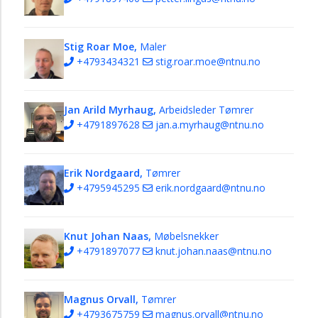
eigedom
Om
eigedomsavdelinga
Stig Roar Moe,
Maler
+4793434321
stig.roar.moe@ntnu.no
Kontakt
Jan Arild Myrhaug,
Arbeidsleder Tømrer
+4791897628
jan.a.myrhaug@ntnu.no
Erik Nordgaard,
Tømrer
+4795945295
erik.nordgaard@ntnu.no
Knut Johan Naas,
Møbelsnekker
+4791897077
knut.johan.naas@ntnu.no
Magnus Orvall,
Tømrer
+4793675759
magnus.orvall@ntnu.no