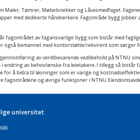
om Maler, Tømrer, Møbelsnekker og Låsesmedfaget. Fagene
pper med dedikerte håndverkere. Fagområde bygg jobber aktiv
består fagområdet av fagansvarlige bygg som bistår med fagl
 også bemannet med kontorstøtte/rekvirent som sørger for 
 gjennomføring av verdibevarende vedlikehold på NTNU si
 endring av behov/ønske fra leietakere. I tillegg så bistår 
or å bidra til løsninger som er varige og kostnadseffektiv
 andre fagområdene og øvrige funksjoner i NTNU Eiendomsa
ige universitet
vas