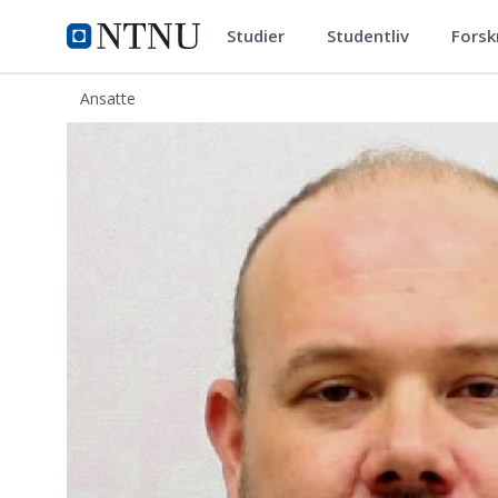
Studier
Studentliv
Forsk
ntnu.no
NTNU Hjemmeside
Ansatte
Lasse Overgaard