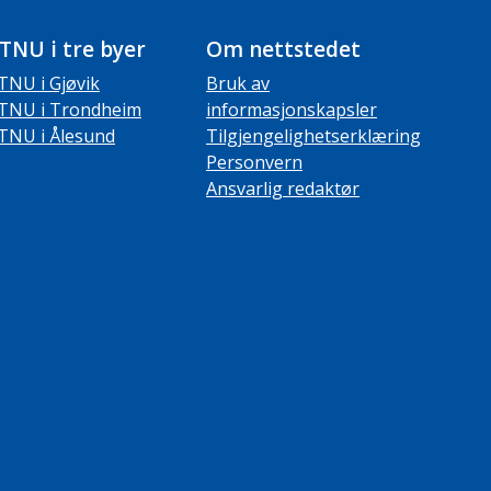
TNU i tre byer
Om nettstedet
TNU i Gjøvik
Bruk av
TNU i Trondheim
informasjonskapsler
TNU i Ålesund
Tilgjengelighetserklæring
Personvern
Ansvarlig redaktør