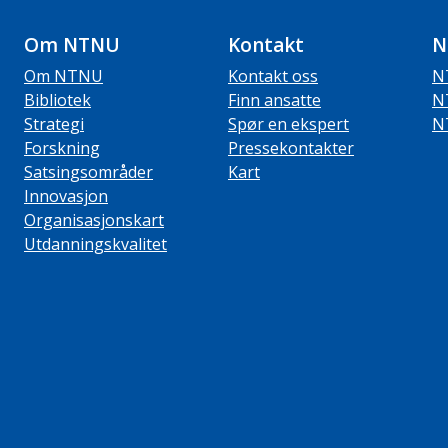
Om NTNU
Kontakt
N
Om NTNU
Kontakt oss
N
Bibliotek
Finn ansatte
N
Strategi
Spør en ekspert
N
Forskning
Pressekontakter
Satsingsområder
Kart
Innovasjon
Organisasjonskart
Utdanningskvalitet
ube