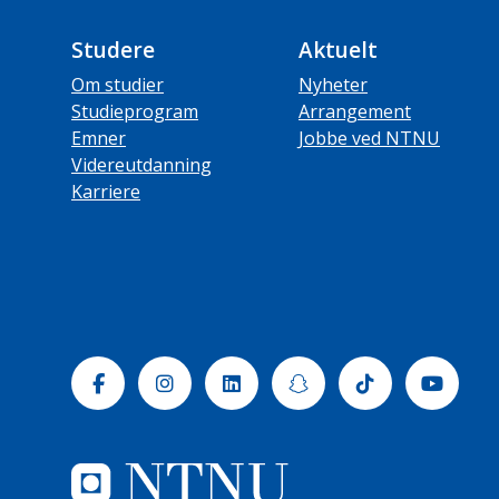
Studere
Aktuelt
Om studier
Nyheter
Studieprogram
Arrangement
Emner
Jobbe ved NTNU
Videreutdanning
Karriere
Facebook
Instagram
Linkedin
Snapchat
Tiktok
Yout