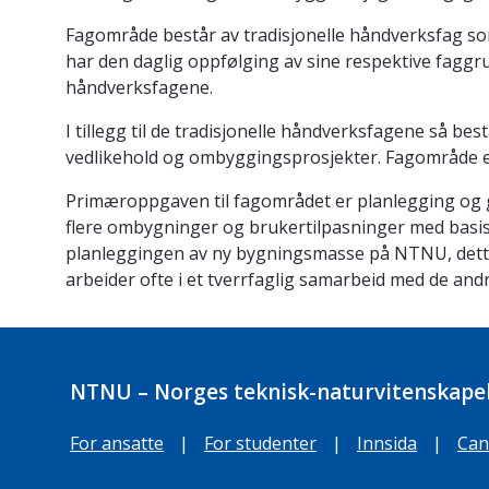
Fagområde består av tradisjonelle håndverksfag s
har den daglig oppfølging av sine respektive faggru
håndverksfagene.
I tillegg til de tradisjonelle håndverksfagene så 
vedlikehold og ombyggingsprosjekter. Fagområde er
Primæroppgaven til fagområdet er planlegging og
flere ombygninger og brukertilpasninger med basis i
planleggingen av ny bygningsmasse på NTNU, dette f
arbeider ofte i et tverrfaglig samarbeid med de
NTNU – Norges teknisk-naturvitenskapel
For ansatte
|
For studenter
|
Innsida
|
Can