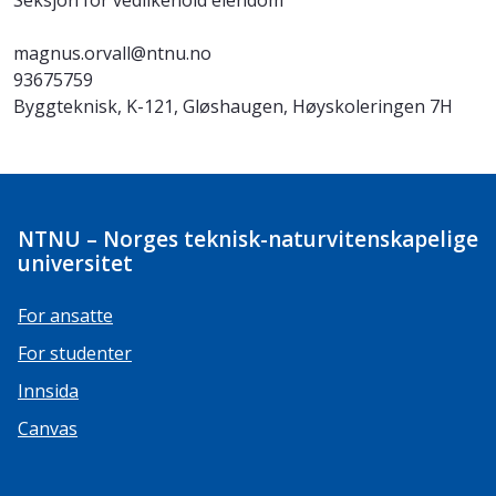
Seksjon for vedlikehold eiendom
magnus.orvall@ntnu.no
93675759
Byggteknisk, K-121, Gløshaugen, Høyskoleringen 7H
NTNU – Norges teknisk-naturvitenskapelige
universitet
For ansatte
For studenter
Innsida
Canvas