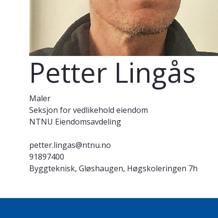
Petter Lingås
Maler
Seksjon for vedlikehold eiendom
NTNU Eiendomsavdeling
petter.lingas@ntnu.no
91897400
Byggteknisk, Gløshaugen, Høgskoleringen 7h