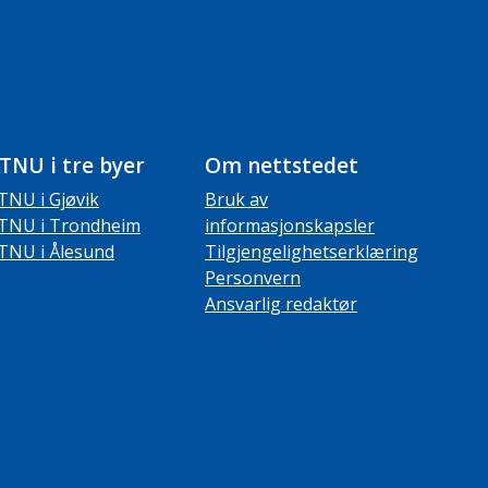
TNU i tre byer
Om nettstedet
TNU i Gjøvik
Bruk av
TNU i Trondheim
informasjonskapsler
TNU i Ålesund
Tilgjengelighetserklæring
Personvern
Ansvarlig redaktør