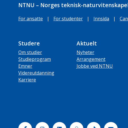
NTNU – Norges teknisk-naturvitenskapel
For ansatte
|
For studenter
|
Innsida
|
Can
Studere
Aktuelt
Om studier
Nyheter
Studieprogram
Arrangement
Emner
Jobbe ved NTNU
Videreutdanning
Karriere