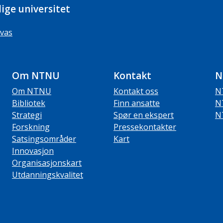
ige universitet
vas
Om NTNU
Kontakt
N
Om NTNU
Kontakt oss
N
Bibliotek
Finn ansatte
N
Strategi
Spør en ekspert
N
Forskning
Pressekontakter
Satsingsområder
Kart
Innovasjon
Organisasjonskart
Utdanningskvalitet