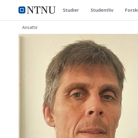
Studier
Studentliv
Forsk
ntnu.no
NTNU Hjemmeside
Ansatte
Petter Lingås